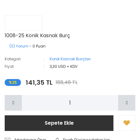
1008-25 Konik Kasnak Burç
(0) Yorum
- 0 Puan
Kategori
Konik Kasnak Burçları
Fiyat
3,30 USD + KDV
141,35 TL
188,46 TL
%25
Sepete Ekle
Arkadaşına Öner
Fiyatı Düşünce Haber Ver