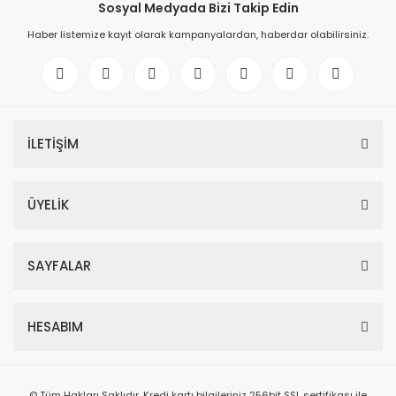
Sosyal Medyada Bizi Takip Edin
Haber listemize kayıt olarak kampanyalardan, haberdar olabilirsiniz.
İLETİŞİM
ÜYELİK
SAYFALAR
HESABIM
© Tüm Hakları Saklıdır. Kredi kartı bilgileriniz 256bit SSL sertifikası ile