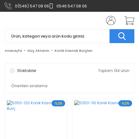
0(546) 547 08 06
0546 547 08 06
Anasayfa
Güç Aktarım
Konik Kasnak Burçları
Stoktakiler
Toplam 134 ürün
%25
%25