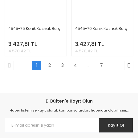
4545-75 Konik Kasnak Burç
4545-70 Konik Kasnak Burç
3.427,81 TL
3.427,81 TL
4.570,42 TL
4.570,42 TL
1
2
3
4
..
7
E-Bülten'e Kayıt Olun
Haber listemize kayıt olarak kampanyalardan, haberdar olabilirsiniz.
Kayıt Ol