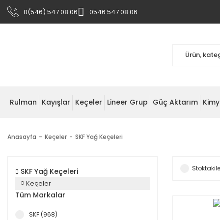
0(546) 547 08 06
0546 547 08 06
Rulman
Kayışlar
Keçeler
Lineer Grup
Güç Aktarım
Kimy
Anasayfa
Keçeler
SKF Yağ Keçeleri
Stoktakile
SKF Yağ Keçeleri
Keçeler
Tüm Markalar
SKF (968)