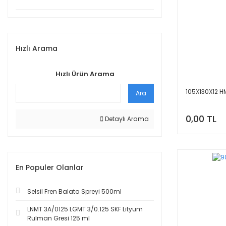
Hızlı Arama
Hızlı Ürün Arama
105X130X12 H
Ara
0,00 TL
Detaylı Arama
En Populer Olanlar
Selsil Fren Balata Spreyi 500ml
LNMT 3A/0125 LGMT 3/0.125 SKF Lityum
Rulman Gresi 125 ml