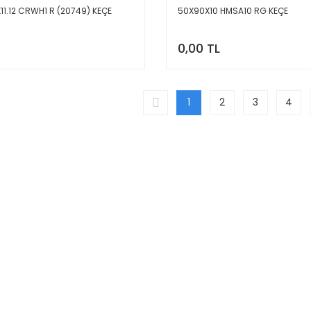
11.12 CRWH1 R (20749) KEÇE
50X90X10 HMSA10 RG KEÇE
0,00 TL
1
2
3
4