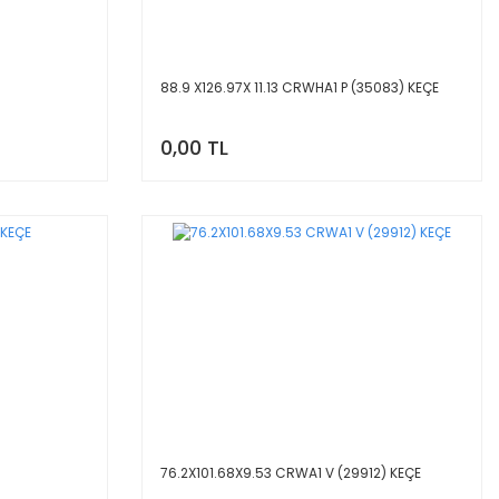
88.9 X126.97X 11.13 CRWHA1 P (35083) KEÇE
0,00 TL
76.2X101.68X9.53 CRWA1 V (29912) KEÇE