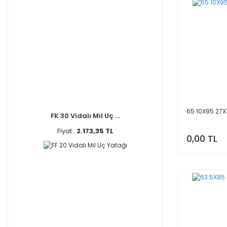
65.10X95.27X1
FK 30 Vidalı Mil Uç ...
Fiyat :
2.173,35 TL
0,00 TL