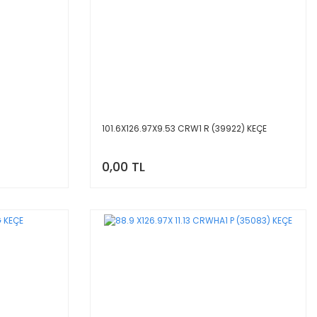
101.6X126.97X9.53 CRW1 R (39922) KEÇE
0,00 TL