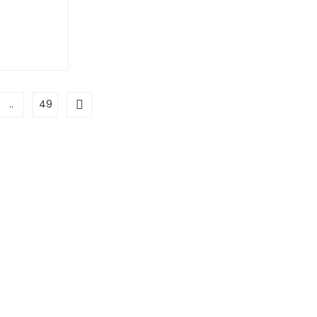
..
49