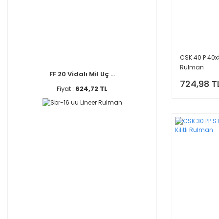
CSK 40 P 40x8
Rulman
FF 20 Vidalı Mil Uç ...
724,98 T
Fiyat :
624,72 TL