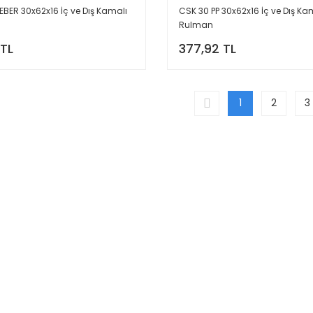
EBER 30x62x16 İç ve Dış Kamalı
CSK 30 PP 30x62x16 İç ve Dış Kamal
Rulman
 TL
377,92 TL
1
2
3