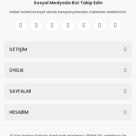
Sosyal Medyada Bizi Takip Edin
Haber listemize kayıt olarak kampanyalardan, haberdar olabilirsiniz.
İLETİŞİM
ÜYELİK
SAYFALAR
HESABIM
© Tüm Hakları Saklıdır. Kredi kartı bilgileriniz 256bit SSL sertifikası ile