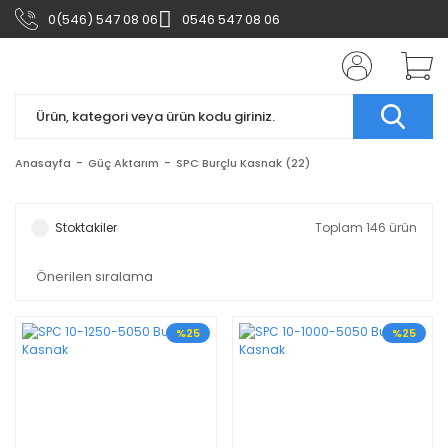
0(546) 547 08 06
0546 547 08 06
Anasayfa
Güç Aktarım
SPC Burçlu Kasnak (22)
Stoktakiler
Toplam 146 ürün
%25
%25