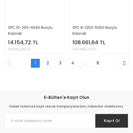
SPC 10-250-4040 Burçlu
SPC 8-1250-5050 Burçlu
Kasnak
Kasnak
14.154,72 TL
108.661,64 TL
18.872,96 TL
144.882,19 TL
1
2
3
4
..
8
E-Bülten'e Kayıt Olun
Haber listemize kayıt olarak kampanyalardan, haberdar olabilirsiniz.
Kayıt Ol