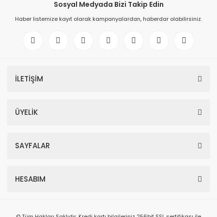
Sosyal Medyada Bizi Takip Edin
Haber listemize kayıt olarak kampanyalardan, haberdar olabilirsiniz.
İLETİŞİM
ÜYELİK
SAYFALAR
HESABIM
© Tüm Hakları Saklıdır. Kredi kartı bilgileriniz 256bit SSL sertifikası ile