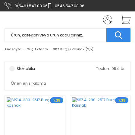
0(546) 547 08 06
0546 547 08 06
Anasayfa
Güç Aktarım
SPZ Burçlu Kasnak (9,5)
Stoktakiler
Toplam 95 ürün
%25
%25