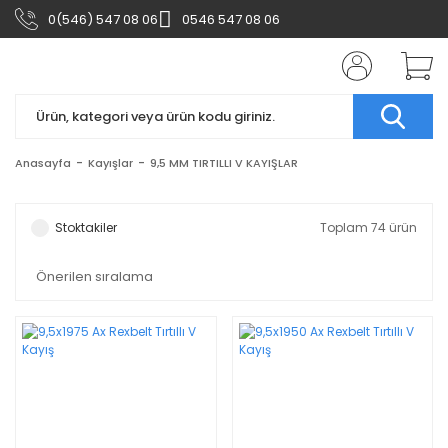
0(546) 547 08 06
0546 547 08 06
Anasayfa
Kayışlar
9,5 MM TIRTILLI V KAYIŞLAR
Stoktakiler
Toplam 74 ürün