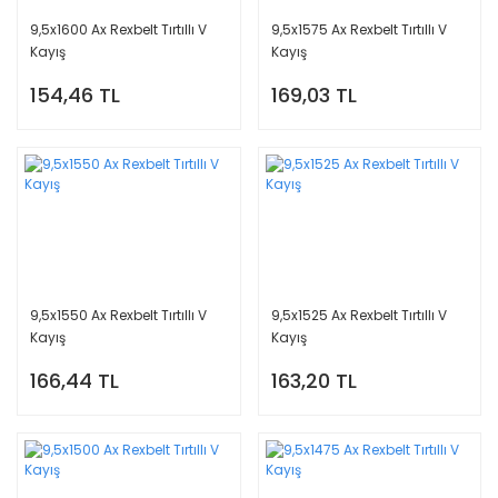
9,5x1600 Ax Rexbelt Tırtıllı V
9,5x1575 Ax Rexbelt Tırtıllı V
Kayış
Kayış
154,46 TL
169,03 TL
9,5x1550 Ax Rexbelt Tırtıllı V
9,5x1525 Ax Rexbelt Tırtıllı V
Kayış
Kayış
166,44 TL
163,20 TL