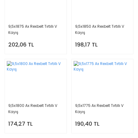
9,5x1875 Ax Rexbelt Tırtıllı V
9,5x1850 Ax Rexbelt Tırtıllı V
Kayış
Kayış
202,06 TL
198,17 TL
9,5x1800 Ax Rexbelt Tırtıllı V
9,5x1775 Ax Rexbelt Tırtıllı V
Kayış
Kayış
174,27 TL
190,40 TL