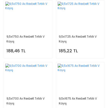
9,5x1750 Ax Rexbelt Tırtıllı V
9,5x1725 Ax Rexbelt Tırtıllı V
Kayış
Kayış
188,46 TL
185,22 TL
9,5x1700 Ax Rexbelt Tırtıllı V
9,5x1675 Ax Rexbelt Tırtıllı V
Kayış
Kayış