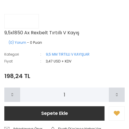
9,5x1850 Ax Rexbelt Tırtıllı V Kayış
(0) Yorum
- 0 Puan
Kategori
9,5 MM TIRTILLI V KAYIŞLAR
Fiyat
3,47 USD + KDV
198,24 TL
Sepete Ekle
Arkadaşına Öner
Fiyatı Düşünce Haber Ver