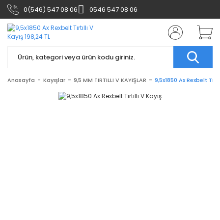
0(546) 547 08 06
0546 547 08 06
Anasayfa
Kayışlar
9,5 MM TIRTILLI V KAYIŞLAR
9,5x1850 Ax Rexbelt Tırtı