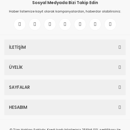
Sosyal Medyada Bizi Takip Edin
Haber listemize kayıt olarak kampanyalardan, haberdar olabilirsiniz.
İLETİŞİM
ÜYELİK
SAYFALAR
HESABIM
© Tüm Hakları Saklıdır. Kredi kartı bilgileriniz 256bit SSL sertifikası ile