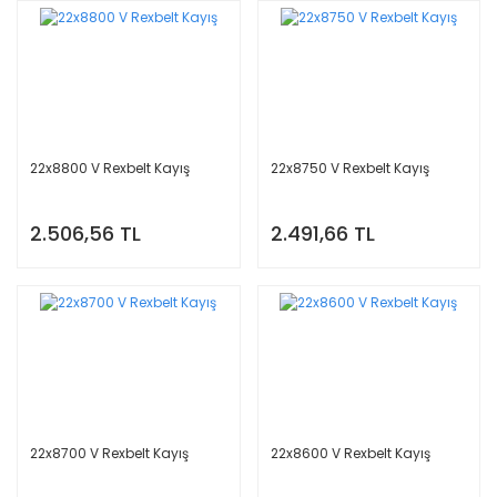
22x8800 V Rexbelt Kayış
22x8750 V Rexbelt Kayış
2.506,56 TL
2.491,66 TL
22x8700 V Rexbelt Kayış
22x8600 V Rexbelt Kayış