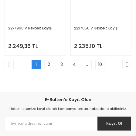
22x7900 V Rexbelt Kayış
22x7850 V Rexbelt Kayış
2.249,36 TL
2.235,10 TL
1
2
3
4
..
10
E-Bülten'e Kayıt Olun
Haber listemize kayıt olarak kampanyalardan, haberdar olabilirsiniz.
Kayıt Ol