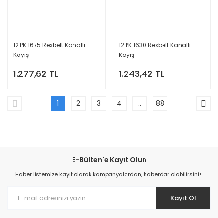
12 PK 1675 Rexbelt Kanallı
12 PK 1630 Rexbelt Kanallı
Kayış
Kayış
1.277,62 TL
1.243,42 TL
1
2
3
4
..
88
E-Bülten'e Kayıt Olun
Haber listemize kayıt olarak kampanyalardan, haberdar olabilirsiniz.
Kayıt Ol