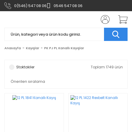
0(546) 547 08 06
0546 547 08 06
Anasayfa
Kayışlar
PK PJ PL Kanallı Kayışlar
Stoktakiler
Toplam 1749 ürün