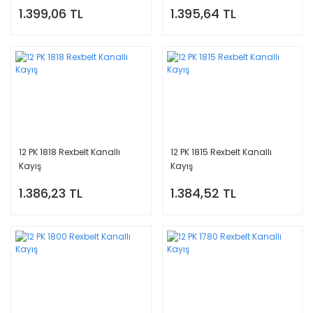
1.399,06 TL
1.395,64 TL
12 PK 1818 Rexbelt Kanallı
12 PK 1815 Rexbelt Kanallı
Kayış
Kayış
1.386,23 TL
1.384,52 TL