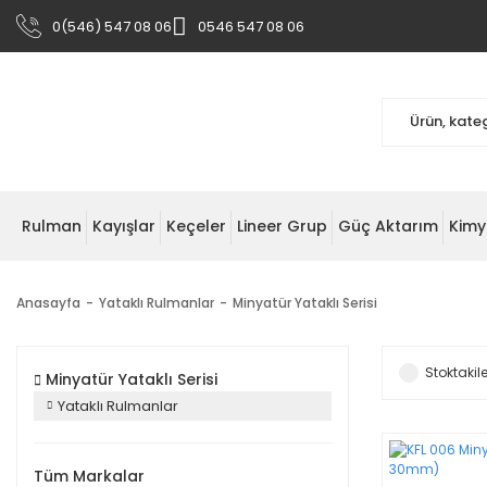
0(546) 547 08 06
0546 547 08 06
Rulman
Kayışlar
Keçeler
Lineer Grup
Güç Aktarım
Kimy
Anasayfa
Yataklı Rulmanlar
Minyatür Yataklı Serisi
Stoktakile
Minyatür Yataklı Serisi
Yataklı Rulmanlar
Tüm Markalar