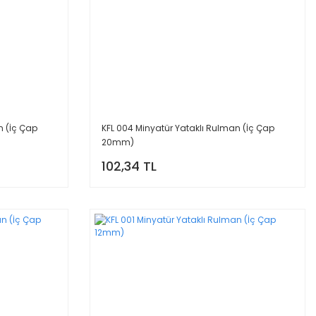
n (İç Çap
KFL 004 Minyatür Yataklı Rulman (İç Çap
20mm)
102,34 TL