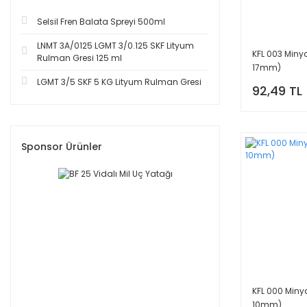
Selsil Fren Balata Spreyi 500ml
LNMT 3A/0125 LGMT 3/0.125 SKF Lityum
KFL 003 Miny
Rulman Gresi 125 ml
17mm)
LGMT 3/5 SKF 5 KG Lityum Rulman Gresi
92,49 TL
Sponsor Ürünler
KFL 000 Miny
10mm)