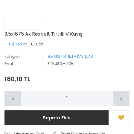
9,5x1675 Ax Rexbelt Tırtıllı V Kayış
(0) Yorum
- 0 Puan
Kategori
9,5 MM TIRTILLI V KAYIŞLAR
Fiyat
3,15 USD + KDV
180,10 TL
Sepete Ekle
Arkadaşına Öner
Fiyatı Düşünce Haber Ver