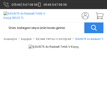
0(546) 547 08 06
0546 547 08 06
Anasayfa
Kayışlar
9,5 MM TIRTILLI V KAYIŞLAR
9,5x1675 Ax Rexbelt Tırtı