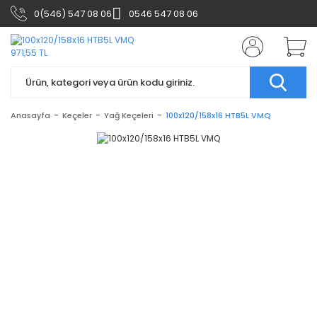
0(546) 547 08 06
0546 547 08 06
Anasayfa
Keçeler
Yağ Keçeleri
100x120/158x16 HTB5L VMQ