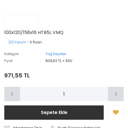
100x120/158x16 HTB5L VMQ
(0) Yorum
- 0 Puan
Kategori
Yağ Keçeleri
Fiyat
809,63 TL + KDV
971,55 TL
Sepete Ekle
Arkadaşına Öner
Fiyatı Düşünce Haber Ver