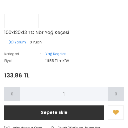
100x120x13 TC Nbr Yağ Keçesi
(0) Yorum
- 0 Puan
Kategori
Yağ Keçeleri
Fiyat
111,55 TL + KDV
133,86 TL
Sepete Ekle
Arkadaşına Öner
Fiyatı Düşünce Haber Ver