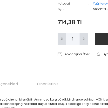
Kategori
Yağ Keçele
Fiyat
595,32 TL
714,38 TL
Arkadaşına Öner
Fiy
eçenekleri
Önerileriniz
renci bileşiğidir. Aşınmaya karşı büyük bir dirence sahiptir. –CN içeren Akril
 akrilonitril içeriği ne kadar düşük olursa, düşük sıcaklığa karşı direnç o ka