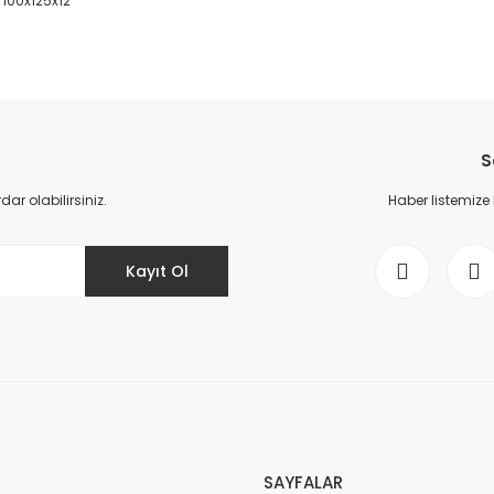
2 100x125x12
da yetersiz gördüğünüz noktaları öneri formunu kullanarak tarafımıza il
Bu ürüne ilk yorumu siz yapın!
S
Yorum Yaz
r olabilirsiniz.
Haber listemize
Kayıt Ol
Gönder
SAYFALAR