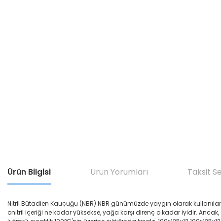
Ürün Bilgisi
Ürün Yorumları
Taksit S
Nitril Bütadien Kauçuğu (NBR) NBR günümüzde yaygın olarak kullanılan yağ di
onitril içeriği ne kadar yüksekse, yağa karşı direnç o kadar iyidir. Ancak,