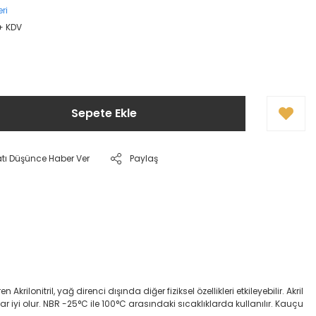
ri
 + KDV
Sepete Ekle
atı Düşünce Haber Ver
Paylaş
onitril, yağ direnci dışında diğer fiziksel özellikleri etkileyebilir. Akril
dar iyi olur. NBR -25°C ile 100°C arasındaki sıcaklıklarda kullanılır. Kauçu