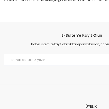
k ömrü, sıcaklık 100°C'nin üzerine çıktığında kısalır. 100x125x12 100x125x1
Bu ürünün fiyat bilgisi, resim, ürün açıklamalarında ve diğer konular
Görüş ve önerileriniz için teşekkür ederiz.
E-Bülten'e Kayıt Olun
Ürün resmi kalitesiz, bozuk veya görüntülenemiyor.
Ürün açıklamasında eksik bilgiler bulunuyor.
Haber listemize kayıt olarak kampanyalardan, haberda
Ürün bilgilerinde hatalar bulunuyor.
Ürün fiyatı diğer sitelerden daha pahalı.
Bu ürüne benzer farklı alternatifler olmalı.
ÜYELİK