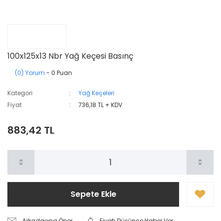
100x125x13 Nbr Yağ Keçesi Basınç
(0) Yorum
- 0 Puan
Kategori
Yağ Keçeleri
Fiyat
736,18 TL + KDV
883,42 TL
Sepete Ekle
Arkadaşına Öner
Fiyatı Düşünce Haber Ver