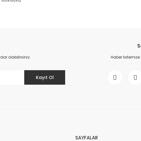
2 100x150x12
da yetersiz gördüğünüz noktaları öneri formunu kullanarak tarafımıza il
Bu ürüne ilk yorumu siz yapın!
S
Yorum Yaz
r olabilirsiniz.
Haber listemize
Kayıt Ol
Gönder
SAYFALAR