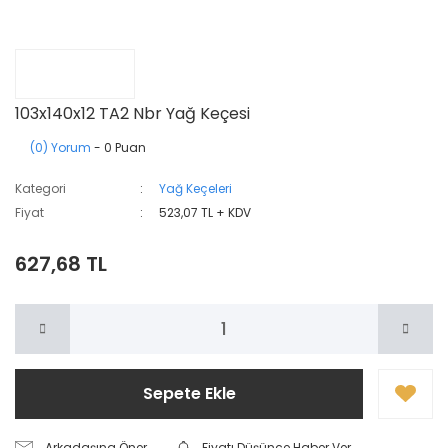
103x140x12 TA2 Nbr Yağ Keçesi
(0) Yorum
- 0 Puan
Kategori
Yağ Keçeleri
Fiyat
523,07 TL + KDV
627,68 TL
Sepete Ekle
Arkadaşına Öner
Fiyatı Düşünce Haber Ver