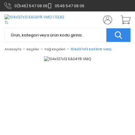
0(546) 547 08 06
0546 547 08 06
Anasayfa
Keçeler
Yağ Keçeleri
104x137x13 KA04YR VMQ