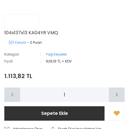
104x137x13 KA04YR VMQ
(0) Yorum
- 0 Puan
Kategori
Yağ Keçeleri
Fiyat
928,19 TL + KDV
1.113,82 TL
Sepete Ekle
Arkadaşına Öner
Fiyatı Düşünce Haber Ver