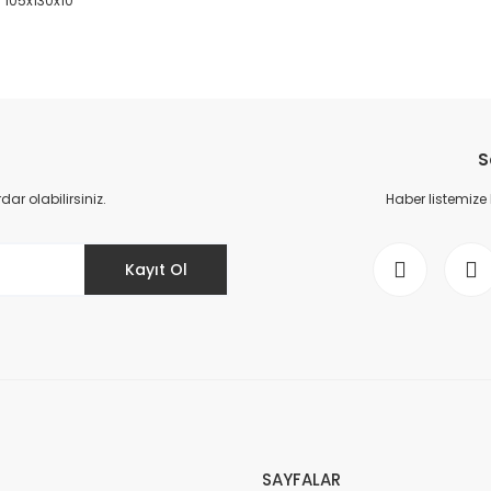
0 105x130x10
da yetersiz gördüğünüz noktaları öneri formunu kullanarak tarafımıza il
Bu ürüne ilk yorumu siz yapın!
S
Yorum Yaz
r olabilirsiniz.
Haber listemize
Kayıt Ol
Gönder
SAYFALAR