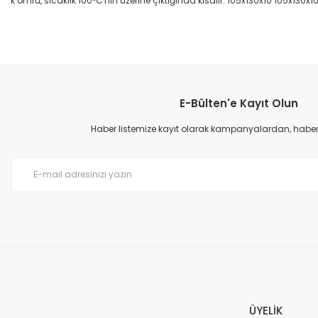
k ömrü, sıcaklık 100°C'nin üzerine çıktığında kısalır. 105x130x10 105x130x1
Bu ürünün fiyat bilgisi, resim, ürün açıklamalarında ve diğer konular
Görüş ve önerileriniz için teşekkür ederiz.
E-Bülten'e Kayıt Olun
Ürün resmi kalitesiz, bozuk veya görüntülenemiyor.
Ürün açıklamasında eksik bilgiler bulunuyor.
Haber listemize kayıt olarak kampanyalardan, haberda
Ürün bilgilerinde hatalar bulunuyor.
Ürün fiyatı diğer sitelerden daha pahalı.
Bu ürüne benzer farklı alternatifler olmalı.
ÜYELİK