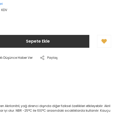
ri
+ KDV
Sepete Ekle
atı Düşünce Haber Ver
Paylaş
onitril, yağ direnci dışında diğer fiziksel özellikleri etkileyebilir. Akril
dar iyi olur. NBR -25°C ile 100°C arasındaki sıcaklıklarda kullanılır. Kauçu