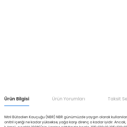
Ürün Bilgisi
Ürün Yorumları
Taksit S
Nitril Bütadien Kauçuğu (NBR) NBR günümüzde yaygın olarak kullanılan yağ di
onitril içeriği ne kadar yüksekse, yağa karşı direnç o kadar iyidir. Ancak,