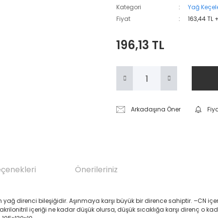
Kategori
Yağ Keçele
Fiyat
163,44 TL 
196,13 TL
Arkadaşına Öner
Fiy
eçenekleri
Önerileriniz
renci bileşiğidir. Aşınmaya karşı büyük bir dirence sahiptir. –CN içeren Akril
 akrilonitril içeriği ne kadar düşük olursa, düşük sıcaklığa karşı direnç o ka