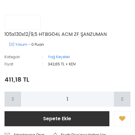
105x130x12/9,5 HTBG04L ACM ZF ŞANZUMAN
(0) Yorum
- 0 Puan
Kategori
Yağ Keçeleri
Fiyat
342,65 TL + KDV
411,18 TL
Sepete Ekle
Arkadaşına Öner
Fiyatı Düşünce Haber Ver