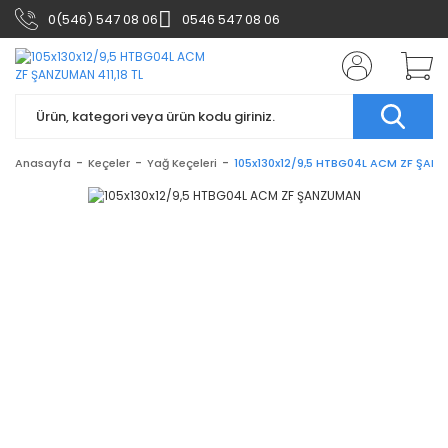
0(546) 547 08 06
0546 547 08 06
Anasayfa
Keçeler
Yağ Keçeleri
105x130x12/9,5 HTBG04L ACM ZF ŞAN