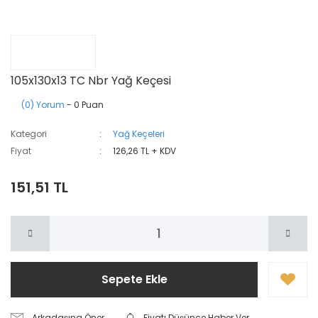
105x130x13 TC Nbr Yağ Keçesi
(0) Yorum
- 0 Puan
Kategori
Yağ Keçeleri
Fiyat
126,26 TL + KDV
151,51 TL
Sepete Ekle
Arkadaşına Öner
Fiyatı Düşünce Haber Ver