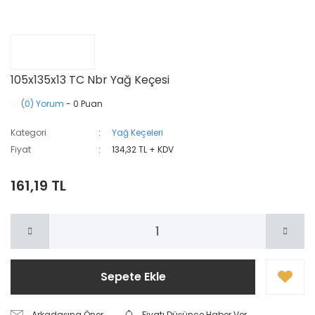
105x135x13 TC Nbr Yağ Keçesi
(0) Yorum
- 0 Puan
Kategori
Yağ Keçeleri
Fiyat
134,32 TL + KDV
161,19 TL
Sepete Ekle
Arkadaşına Öner
Fiyatı Düşünce Haber Ver