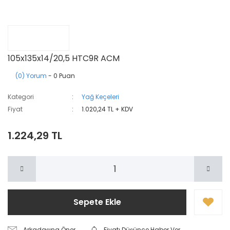
105x135x14/20,5 HTC9R ACM
(0) Yorum
- 0 Puan
Kategori
Yağ Keçeleri
Fiyat
1.020,24 TL + KDV
1.224,29 TL
Sepete Ekle
Arkadaşına Öner
Fiyatı Düşünce Haber Ver