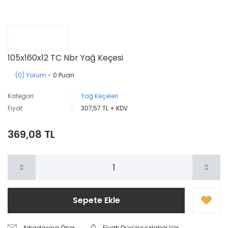
105x160x12 TC Nbr Yağ Keçesi
(0) Yorum
- 0 Puan
Kategori
Yağ Keçeleri
Fiyat
307,57 TL + KDV
369,08 TL
Sepete Ekle
Arkadaşına Öner
Fiyatı Düşünce Haber Ver