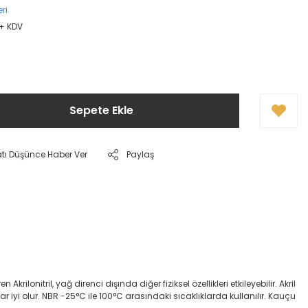
ri
 + KDV
Sepete Ekle
atı Düşünce Haber Ver
Paylaş
onitril, yağ direnci dışında diğer fiziksel özellikleri etkileyebilir. Akril
dar iyi olur. NBR -25°C ile 100°C arasındaki sıcaklıklarda kullanılır. Kauçu