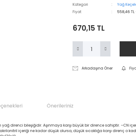
Kategori
Yağ Keçele
Fiyat
558,46 TL
670,15 TL
Arkadaşına Öner
Fiy
eçenekleri
Önerileriniz
renci bileşiğidir. Aşınmaya karşı büyük bir dirence sahiptir. –CN içeren Akril
 akrilonitril içeriği ne kadar düşük olursa, düşük sıcaklığa karşı direnç o ka