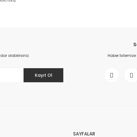
110x170x12
da yetersiz gördüğünüz noktaları öneri formunu kullanarak tarafımıza il
Bu ürüne ilk yorumu siz yapın!
S
Yorum Yaz
r olabilirsiniz.
Haber listemize
Kayıt Ol
Gönder
SAYFALAR