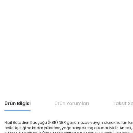
Ürün Bilgisi
Ürün Yorumları
Taksit S
Nitril Bütadien Kauçuğu (NBR) NBR günümüzde yaygın olarak kullanılan yağ di
onitril içeriği ne kadar yüksekse, yağa karşı direnç o kadar iyidir. Ancak,