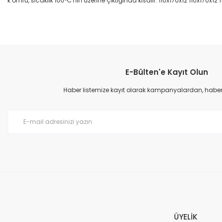
k ömrü, sıcaklık 100°C'nin üzerine çıktığında kısalır. 110x170x12 110x170x12 
Bu ürünün fiyat bilgisi, resim, ürün açıklamalarında ve diğer konular
Görüş ve önerileriniz için teşekkür ederiz.
E-Bülten'e Kayıt Olun
Ürün resmi kalitesiz, bozuk veya görüntülenemiyor.
Ürün açıklamasında eksik bilgiler bulunuyor.
Haber listemize kayıt olarak kampanyalardan, haberda
Ürün bilgilerinde hatalar bulunuyor.
Ürün fiyatı diğer sitelerden daha pahalı.
Bu ürüne benzer farklı alternatifler olmalı.
ÜYELİK