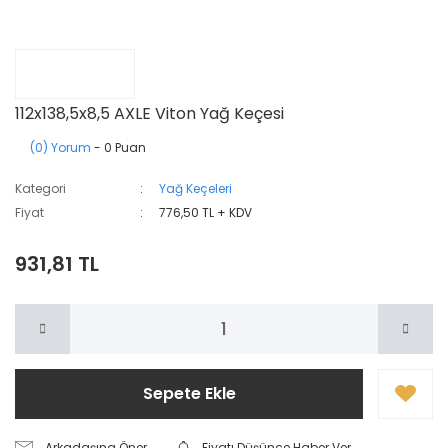
112x138,5x8,5 AXLE Viton Yağ Keçesi
(0) Yorum
- 0 Puan
Kategori
Yağ Keçeleri
Fiyat
776,50 TL + KDV
931,81 TL
Sepete Ekle
Arkadaşına Öner
Fiyatı Düşünce Haber Ver