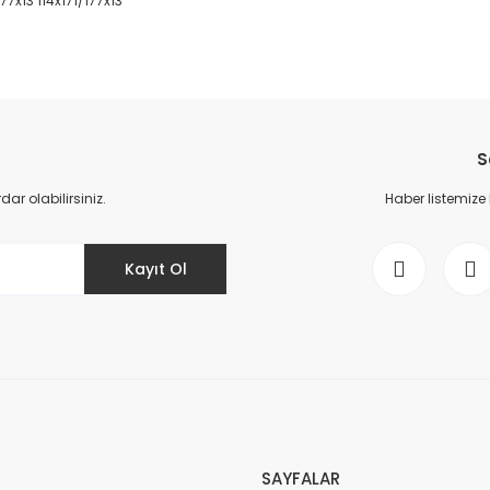
177x13 114x171/177x13
da yetersiz gördüğünüz noktaları öneri formunu kullanarak tarafımıza il
Bu ürüne ilk yorumu siz yapın!
S
Yorum Yaz
r olabilirsiniz.
Haber listemize
Kayıt Ol
Gönder
SAYFALAR