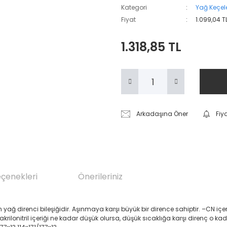
Kategori
Yağ Keçele
Fiyat
1.099,04 T
1.318,85 TL
Arkadaşına Öner
Fiy
eçenekleri
Önerileriniz
renci bileşiğidir. Aşınmaya karşı büyük bir dirence sahiptir. –CN içeren Akril
 akrilonitril içeriği ne kadar düşük olursa, düşük sıcaklığa karşı direnç o ka