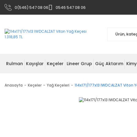
0(546) 547 08 06
0546 547 08 06
Rulman
Kayışlar
Keçeler
Lineer Grup
Güç Aktarım
Kimy
Anasayfa
Keçeler
Yağ Keçeleri
114x171/177x13 IWDCALZAT Viton Y