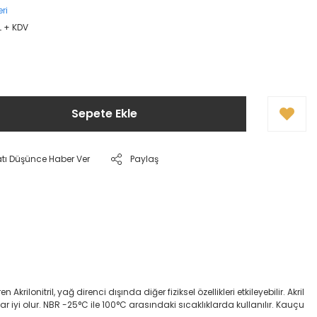
ri
L + KDV
Sepete Ekle
atı Düşünce Haber Ver
Paylaş
onitril, yağ direnci dışında diğer fiziksel özellikleri etkileyebilir. Akril
dar iyi olur. NBR -25°C ile 100°C arasındaki sıcaklıklarda kullanılır. Kauçu