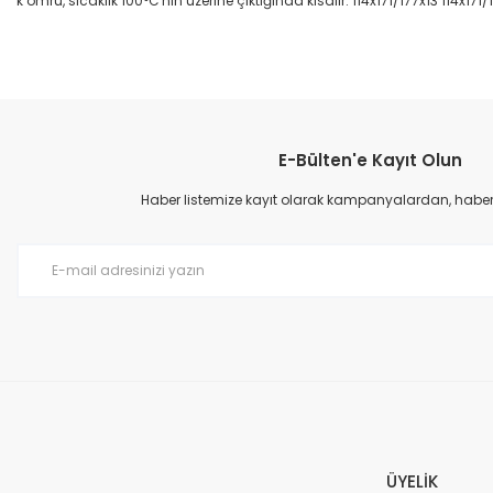
k ömrü, sıcaklık 100°C'nin üzerine çıktığında kısalır. 114x171/177x13 114x171/
Bu ürünün fiyat bilgisi, resim, ürün açıklamalarında ve diğer konular
Görüş ve önerileriniz için teşekkür ederiz.
E-Bülten'e Kayıt Olun
Ürün resmi kalitesiz, bozuk veya görüntülenemiyor.
Ürün açıklamasında eksik bilgiler bulunuyor.
Haber listemize kayıt olarak kampanyalardan, haberda
Ürün bilgilerinde hatalar bulunuyor.
Ürün fiyatı diğer sitelerden daha pahalı.
Bu ürüne benzer farklı alternatifler olmalı.
ÜYELİK