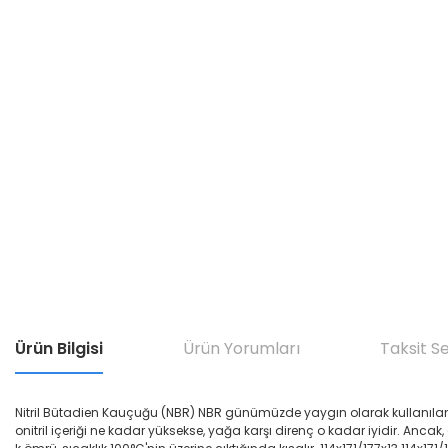
Ürün Bilgisi
Ürün Yorumları
Taksit S
Nitril Bütadien Kauçuğu (NBR) NBR günümüzde yaygın olarak kullanılan yağ di
onitril içeriği ne kadar yüksekse, yağa karşı direnç o kadar iyidir. Ancak,