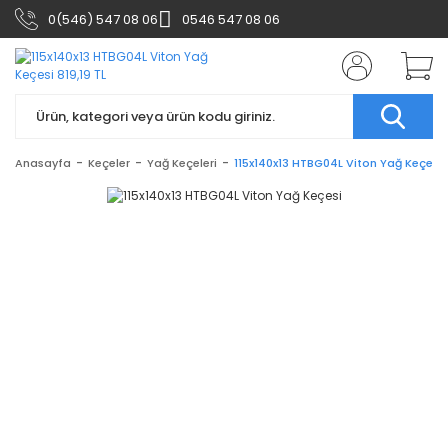
0(546) 547 08 06
0546 547 08 06
Anasayfa
Keçeler
Yağ Keçeleri
115x140x13 HTBG04L Viton Yağ Keçesi