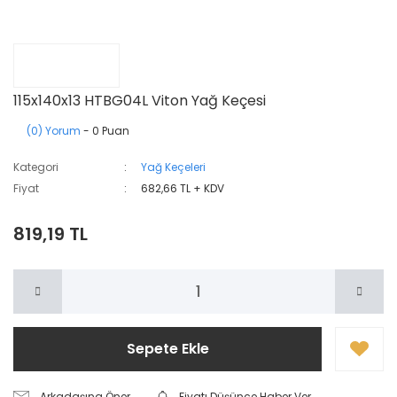
115x140x13 HTBG04L Viton Yağ Keçesi
(0) Yorum
- 0 Puan
Kategori
Yağ Keçeleri
Fiyat
682,66 TL + KDV
819,19 TL
Sepete Ekle
Arkadaşına Öner
Fiyatı Düşünce Haber Ver