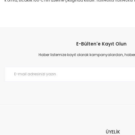
k ömrü, sıcaklık 100°C'nin üzerine çıktığında kısalır. 115x140x13 115x140x13 
Bu ürünün fiyat bilgisi, resim, ürün açıklamalarında ve diğer konular
Görüş ve önerileriniz için teşekkür ederiz.
E-Bülten'e Kayıt Olun
Ürün resmi kalitesiz, bozuk veya görüntülenemiyor.
Ürün açıklamasında eksik bilgiler bulunuyor.
Haber listemize kayıt olarak kampanyalardan, haberda
Ürün bilgilerinde hatalar bulunuyor.
Ürün fiyatı diğer sitelerden daha pahalı.
Bu ürüne benzer farklı alternatifler olmalı.
ÜYELİK