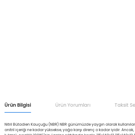
Ürün Bilgisi
Ürün Yorumları
Taksit S
Nitril Bütadien Kauçuğu (NBR) NBR günümüzde yaygın olarak kullanılan yağ di
onitril içeriği ne kadar yüksekse, yağa karşı direnç o kadar iyidir. Ancak,