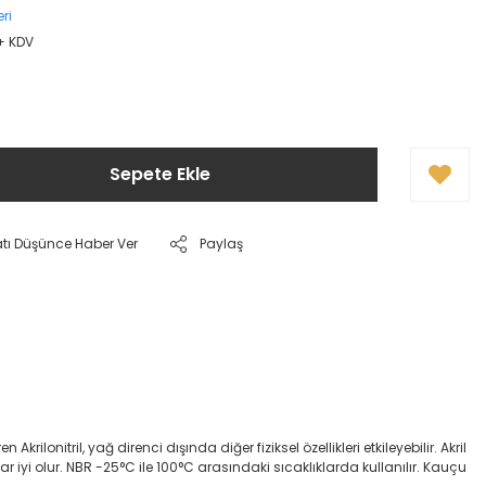
ri
 + KDV
Sepete Ekle
atı Düşünce Haber Ver
Paylaş
onitril, yağ direnci dışında diğer fiziksel özellikleri etkileyebilir. Akril
dar iyi olur. NBR -25°C ile 100°C arasındaki sıcaklıklarda kullanılır. Kauçu