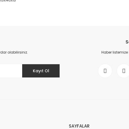
115x140x13
da yetersiz gördüğünüz noktaları öneri formunu kullanarak tarafımıza il
Bu ürüne ilk yorumu siz yapın!
S
Yorum Yaz
r olabilirsiniz.
Haber listemize
Kayıt Ol
Gönder
SAYFALAR