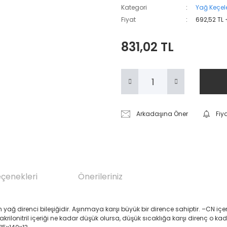
Kategori
Yağ Keçele
Fiyat
692,52 TL
831,02 TL
Arkadaşına Öner
Fiy
eçenekleri
Önerileriniz
renci bileşiğidir. Aşınmaya karşı büyük bir dirence sahiptir. –CN içeren Akril
 akrilonitril içeriği ne kadar düşük olursa, düşük sıcaklığa karşı direnç o ka