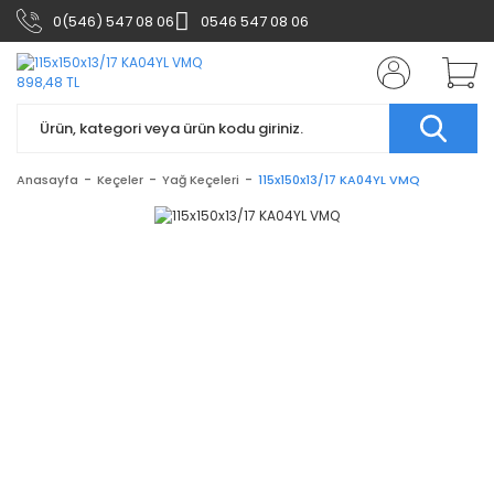
0(546) 547 08 06
0546 547 08 06
Anasayfa
Keçeler
Yağ Keçeleri
115x150x13/17 KA04YL VMQ