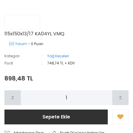
115x150x13/17 KA04YL VMQ
(0) Yorum
- 0 Puan
Kategori
Yağ Keçeleri
Fiyat
748,74 TL + KDV
898,48 TL
Sepete Ekle
Arkadaşına Öner
Fiyatı Düşünce Haber Ver