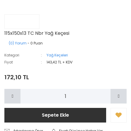
115x150x13 TC Nbr Yağ Keçesi
(0) Yorum
- 0 Puan
Kategori
Yağ Keçeleri
Fiyat
143,42 TL + KDV
172,10 TL
Sepete Ekle
Arkadaşına Öner
Fiyatı Düşünce Haber Ver