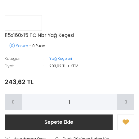
115x160x15 TC Nbr Yağ Keçesi
(0) Yorum
- 0 Puan
Kategori
Yağ Keçeleri
Fiyat
203,02 TL + KDV
243,62 TL
Sepete Ekle
Arkadaşına Öner
Fiyatı Düşünce Haber Ver