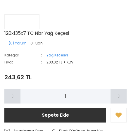
120x135x7 TC Nbr Yağ Keçesi
(0) Yorum
- 0 Puan
Kategori
Yağ Keçeleri
Fiyat
203,02 TL + KDV
243,62 TL
Sepete Ekle
Arkadaşına Öner
Fiyatı Düşünce Haber Ver