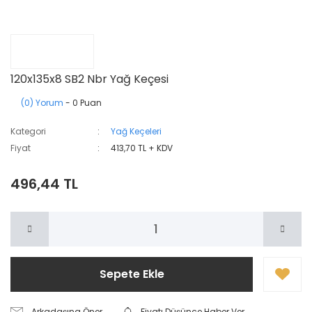
120x135x8 SB2 Nbr Yağ Keçesi
(0) Yorum
- 0 Puan
Kategori
Yağ Keçeleri
Fiyat
413,70 TL + KDV
496,44 TL
Sepete Ekle
Arkadaşına Öner
Fiyatı Düşünce Haber Ver