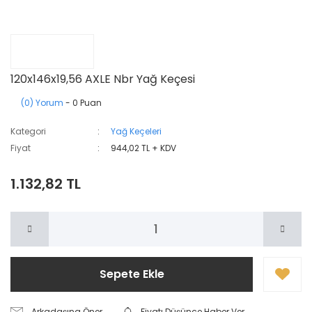
120x146x19,56 AXLE Nbr Yağ Keçesi
(0) Yorum
- 0 Puan
Kategori
Yağ Keçeleri
Fiyat
944,02 TL + KDV
1.132,82 TL
Sepete Ekle
Arkadaşına Öner
Fiyatı Düşünce Haber Ver