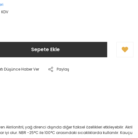
ri
+ KDV
Sepete Ekle
atı Düşünce Haber Ver
Paylaş
onitril, yağ direnci dışında diğer fiziksel özellikleri etkileyebilir. Akril
dar iyi olur. NBR -25°C ile 100°C arasındaki sıcaklıklarda kullanılır. Kauçu