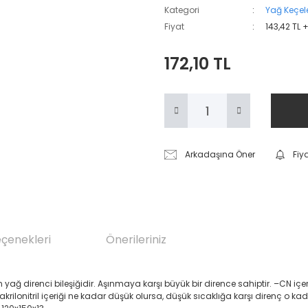
Kategori
Yağ Keçele
Fiyat
143,42 TL 
172,10 TL
Arkadaşına Öner
Fiy
eçenekleri
Önerileriniz
renci bileşiğidir. Aşınmaya karşı büyük bir dirence sahiptir. –CN içeren Akril
 akrilonitril içeriği ne kadar düşük olursa, düşük sıcaklığa karşı direnç o ka