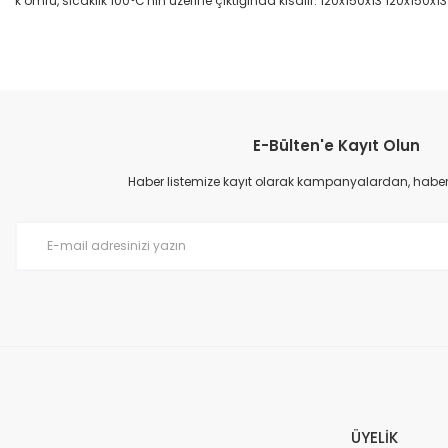
k ömrü, sıcaklık 100°C'nin üzerine çıktığında kısalır. 120x150x13 120x150x1
Bu ürünün fiyat bilgisi, resim, ürün açıklamalarında ve diğer konular
Görüş ve önerileriniz için teşekkür ederiz.
E-Bülten'e Kayıt Olun
Ürün resmi kalitesiz, bozuk veya görüntülenemiyor.
Ürün açıklamasında eksik bilgiler bulunuyor.
Haber listemize kayıt olarak kampanyalardan, haberda
Ürün bilgilerinde hatalar bulunuyor.
Ürün fiyatı diğer sitelerden daha pahalı.
Bu ürüne benzer farklı alternatifler olmalı.
ÜYELİK