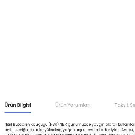
Ürün Bilgisi
Ürün Yorumları
Taksit S
Nitril Bütadien Kauçuğu (NBR) NBR günümüzde yaygın olarak kullanılan yağ di
onitril içeriği ne kadar yüksekse, yağa karşı direnç o kadar iyidir. Ancak,