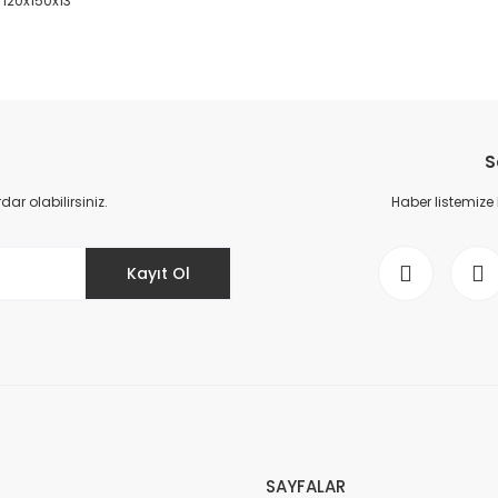
3 120x150x13
da yetersiz gördüğünüz noktaları öneri formunu kullanarak tarafımıza il
Bu ürüne ilk yorumu siz yapın!
S
Yorum Yaz
r olabilirsiniz.
Haber listemize
Kayıt Ol
Gönder
SAYFALAR