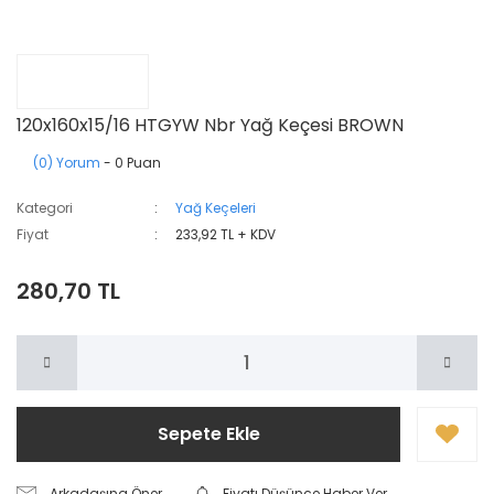
120x160x15/16 HTGYW Nbr Yağ Keçesi BROWN
(0) Yorum
- 0 Puan
Kategori
Yağ Keçeleri
Fiyat
233,92 TL + KDV
280,70 TL
Sepete Ekle
Arkadaşına Öner
Fiyatı Düşünce Haber Ver