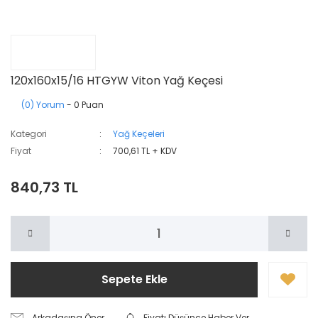
120x160x15/16 HTGYW Viton Yağ Keçesi
(0) Yorum
- 0 Puan
Kategori
Yağ Keçeleri
Fiyat
700,61 TL + KDV
840,73 TL
Sepete Ekle
Arkadaşına Öner
Fiyatı Düşünce Haber Ver