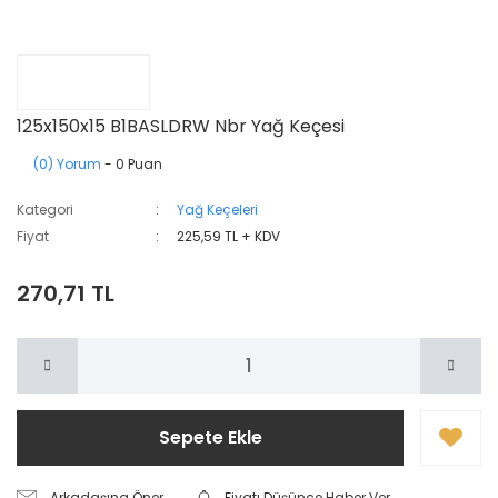
125x150x15 B1BASLDRW Nbr Yağ Keçesi
(0) Yorum
- 0 Puan
Kategori
Yağ Keçeleri
Fiyat
225,59 TL + KDV
270,71 TL
Sepete Ekle
Arkadaşına Öner
Fiyatı Düşünce Haber Ver