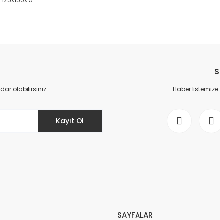
5 125x150x15
da yetersiz gördüğünüz noktaları öneri formunu kullanarak tarafımıza il
Bu ürüne ilk yorumu siz yapın!
S
Yorum Yaz
r olabilirsiniz.
Haber listemize
Kayıt Ol
Gönder
SAYFALAR