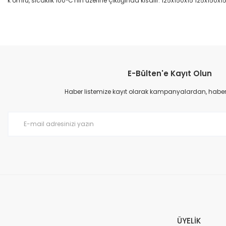
k ömrü, sıcaklık 100°C'nin üzerine çıktığında kısalır. 125x150x15 125x150x1
Bu ürünün fiyat bilgisi, resim, ürün açıklamalarında ve diğer konular
Görüş ve önerileriniz için teşekkür ederiz.
E-Bülten'e Kayıt Olun
Ürün resmi kalitesiz, bozuk veya görüntülenemiyor.
Ürün açıklamasında eksik bilgiler bulunuyor.
Haber listemize kayıt olarak kampanyalardan, haberda
Ürün bilgilerinde hatalar bulunuyor.
Ürün fiyatı diğer sitelerden daha pahalı.
Bu ürüne benzer farklı alternatifler olmalı.
ÜYELİK