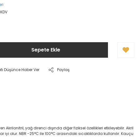
ri
+ KDV
Sepete Ekle
atı Düşünce Haber Ver
Paylaş
onitril, yağ direnci dışında diğer fiziksel özellikleri etkileyebilir. Akril
dar iyi olur. NBR -25°C ile 100°C arasındaki sıcaklıklarda kullanılır. Kauçu