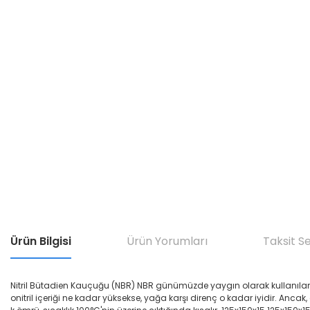
Ürün Bilgisi
Ürün Yorumları
Taksit S
Nitril Bütadien Kauçuğu (NBR) NBR günümüzde yaygın olarak kullanılan yağ di
onitril içeriği ne kadar yüksekse, yağa karşı direnç o kadar iyidir. Ancak,