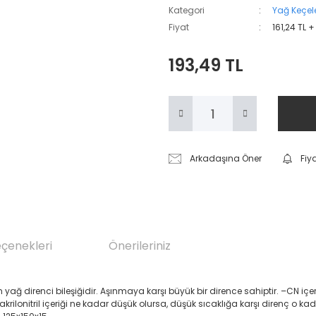
Kategori
Yağ Keçele
Fiyat
161,24 TL 
193,49 TL
Arkadaşına Öner
Fiy
eçenekleri
Önerileriniz
renci bileşiğidir. Aşınmaya karşı büyük bir dirence sahiptir. –CN içeren Akril
 akrilonitril içeriği ne kadar düşük olursa, düşük sıcaklığa karşı direnç o ka