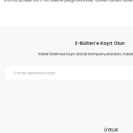
k ömrü, sıcaklık 100°C'nin üzerine çıktığında kısalır. 12x19x5 12x19x5 12x19
Bu ürünün fiyat bilgisi, resim, ürün açıklamalarında ve diğer konular
Görüş ve önerileriniz için teşekkür ederiz.
E-Bülten'e Kayıt Olun
Ürün resmi kalitesiz, bozuk veya görüntülenemiyor.
Ürün açıklamasında eksik bilgiler bulunuyor.
Haber listemize kayıt olarak kampanyalardan, haberda
Ürün bilgilerinde hatalar bulunuyor.
Ürün fiyatı diğer sitelerden daha pahalı.
Bu ürüne benzer farklı alternatifler olmalı.
ÜYELİK