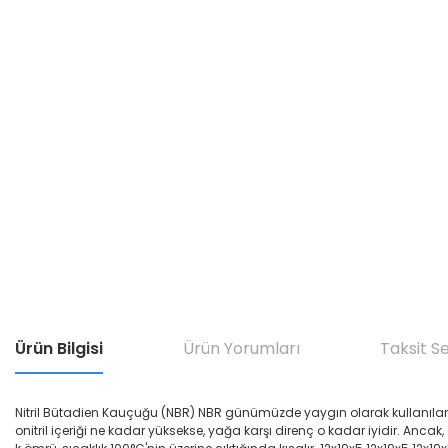
Ürün Bilgisi
Ürün Yorumları
Taksit S
Nitril Bütadien Kauçuğu (NBR) NBR günümüzde yaygın olarak kullanılan yağ di
onitril içeriği ne kadar yüksekse, yağa karşı direnç o kadar iyidir. Ancak,