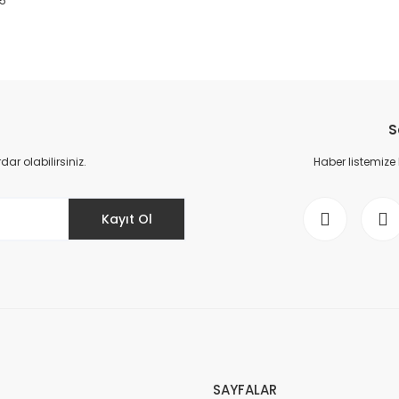
x5
da yetersiz gördüğünüz noktaları öneri formunu kullanarak tarafımıza il
Bu ürüne ilk yorumu siz yapın!
S
Yorum Yaz
r olabilirsiniz.
Haber listemize
Kayıt Ol
Gönder
SAYFALAR