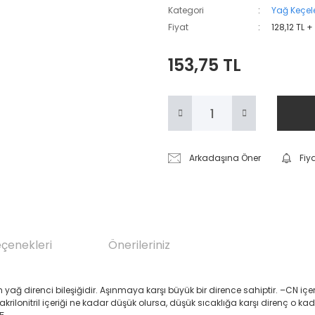
Kategori
Yağ Keçele
Fiyat
128,12 TL 
153,75 TL
Arkadaşına Öner
Fiy
eçenekleri
Önerileriniz
renci bileşiğidir. Aşınmaya karşı büyük bir dirence sahiptir. –CN içeren Akril
 akrilonitril içeriği ne kadar düşük olursa, düşük sıcaklığa karşı direnç o ka