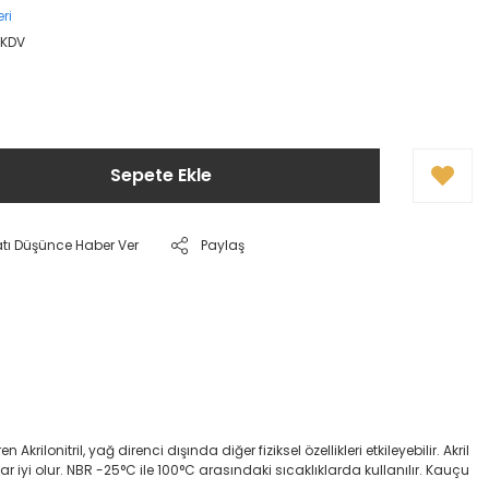
ri
+ KDV
Sepete Ekle
atı Düşünce Haber Ver
Paylaş
onitril, yağ direnci dışında diğer fiziksel özellikleri etkileyebilir. Akril
dar iyi olur. NBR -25°C ile 100°C arasındaki sıcaklıklarda kullanılır. Kauçu