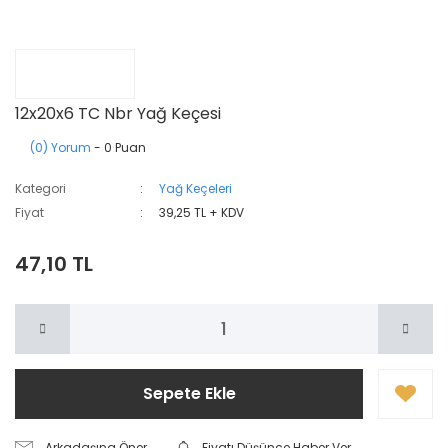
12x20x6 TC Nbr Yağ Keçesi
(0) Yorum
- 0 Puan
Kategori
Yağ Keçeleri
Fiyat
39,25 TL + KDV
47,10 TL
Sepete Ekle
Arkadaşına Öner
Fiyatı Düşünce Haber Ver