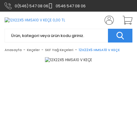
0(546) 547 08 06
0546 547 08 06
Anasayfa
Keçeler
SKF Yağ Keçeleri
12X22X5 HMSA10 V KEÇE