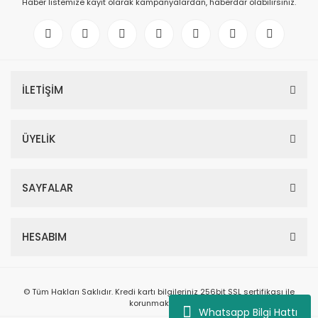
Haber listemize kayıt olarak kampanyalardan, haberdar olabilirsiniz.
İLETİŞİM
ÜYELİK
SAYFALAR
HESABIM
© Tüm Hakları Saklıdır. Kredi kartı bilgileriniz 256bit SSL sertifikası ile
korunmaktadır.
Whatsapp Bilgi Hattı