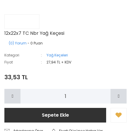
12x22x7 TC Nbr Yağ Keçesi
(0) Yorum
- 0 Puan
Kategori
Yağ Keçeleri
Fiyat
27,94 TL + KDV
33,53 TL
Sepete Ekle
Arkadaşına Öner
Fiyatı Düşünce Haber Ver