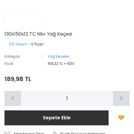
130x150x12 TC Nbr Yağ Keçesi
(0) Yorum
- 0 Puan
Kategori
Yağ Keçeleri
Fiyat
158,32 TL + KDV
189,98 TL
Sepete Ekle
Arkadaşına Öner
Fiyatı Düşünce Haber Ver