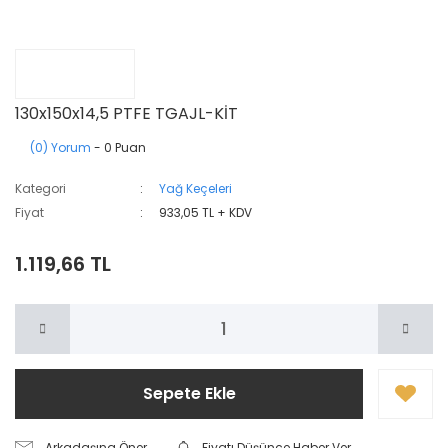
130x150x14,5 PTFE TGAJL-KİT
(0) Yorum
- 0 Puan
Kategori
Yağ Keçeleri
Fiyat
933,05 TL + KDV
1.119,66 TL
Sepete Ekle
Arkadaşına Öner
Fiyatı Düşünce Haber Ver