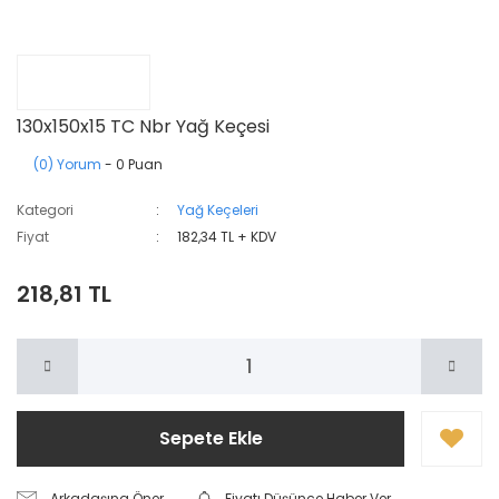
130x150x15 TC Nbr Yağ Keçesi
(0) Yorum
- 0 Puan
Kategori
Yağ Keçeleri
Fiyat
182,34 TL + KDV
218,81 TL
Sepete Ekle
Arkadaşına Öner
Fiyatı Düşünce Haber Ver