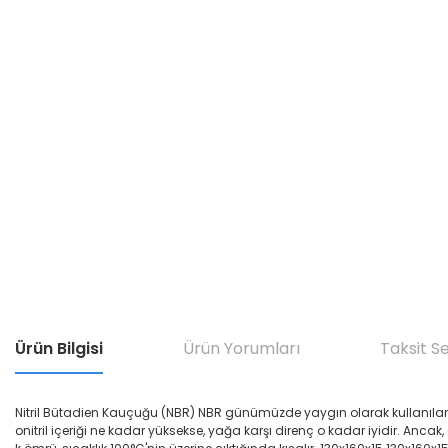
Ürün Bilgisi
Ürün Yorumları
Taksit S
Nitril Bütadien Kauçuğu (NBR) NBR günümüzde yaygın olarak kullanılan yağ di
onitril içeriği ne kadar yüksekse, yağa karşı direnç o kadar iyidir. Ancak,