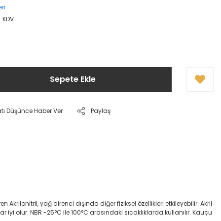
ri
+ KDV
Sepete Ekle
atı Düşünce Haber Ver
Paylaş
onitril, yağ direnci dışında diğer fiziksel özellikleri etkileyebilir. Akril
dar iyi olur. NBR -25°C ile 100°C arasındaki sıcaklıklarda kullanılır. Kauçu