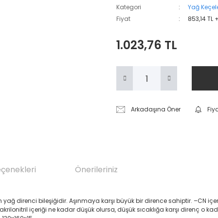
Kategori
Yağ Keçele
Fiyat
853,14 TL 
1.023,76 TL
Arkadaşına Öner
Fiy
eçenekleri
Önerileriniz
renci bileşiğidir. Aşınmaya karşı büyük bir dirence sahiptir. –CN içeren Akril
 akrilonitril içeriği ne kadar düşük olursa, düşük sıcaklığa karşı direnç o ka