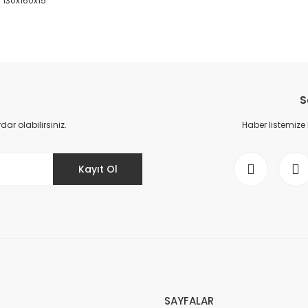
5 130x160x15
da yetersiz gördüğünüz noktaları öneri formunu kullanarak tarafımıza il
Bu ürüne ilk yorumu siz yapın!
S
Yorum Yaz
r olabilirsiniz.
Haber listemize
Kayıt Ol
Gönder
SAYFALAR