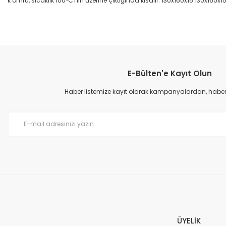
k ömrü, sıcaklık 100°C'nin üzerine çıktığında kısalır. 130x160x15 130x160x1
Bu ürünün fiyat bilgisi, resim, ürün açıklamalarında ve diğer konular
Görüş ve önerileriniz için teşekkür ederiz.
E-Bülten'e Kayıt Olun
Ürün resmi kalitesiz, bozuk veya görüntülenemiyor.
Ürün açıklamasında eksik bilgiler bulunuyor.
Haber listemize kayıt olarak kampanyalardan, haberda
Ürün bilgilerinde hatalar bulunuyor.
Ürün fiyatı diğer sitelerden daha pahalı.
Bu ürüne benzer farklı alternatifler olmalı.
ÜYELİK