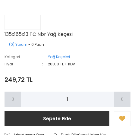
135x165x13 TC Nbr Yağ Keçesi
(0) Yorum
- 0 Puan
Kategori
Yağ Keçeleri
Fiyat
208,10 TL + KDV
249,72 TL
Sepete Ekle
Arkadaşına Öner
Fiyatı Düşünce Haber Ver